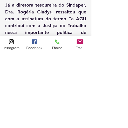
Já a diretora tesoureira do Sindaper, 
Dra. Rogéria Gladys, ressaltou que 
com a assinatura do termo “a AGU 
contribui com a Justiça do Trabalho 
nessa importante política de 
resolução consensual dos conflitos, 
assegurando o direito dos 
Instagram
Facebook
Phone
Email
trabalhadores.”