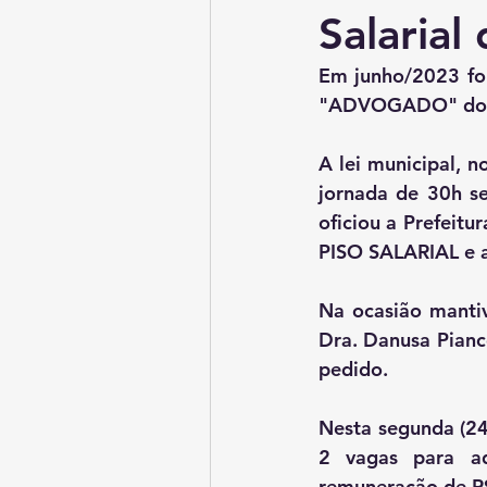
Salaria
Em junho/2023 foi
"ADVOGADO" do M
A lei municipal, 
jornada de 30h s
oficiou a Prefeitu
PISO SALARIAL e a
Na ocasião mantiv
Dra. Danusa Piancó
pedido.
Nesta segunda (24/
2 vagas para ad
remuneração de R