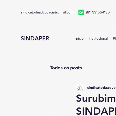
sindicatodaadvocacia@gmail.com
(81) 99156-1130
SINDAPER
Início
Institucional
Fi
Todos os posts
sindicatodaadvo
Surubim
SINDAPE