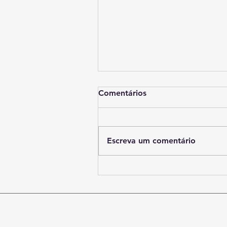
Comentários
Escreva um comentário
Advogada Fernanda
Resende recebe título de
cidadã Petrolinense
© 2022 - Sindicato dos Advogados d