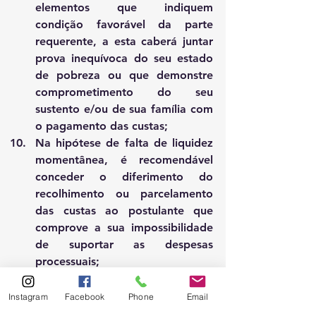
elementos que indiquem 
condição favorável da parte 
requerente, a esta caberá juntar 
prova inequívoca do seu estado 
de pobreza ou que demonstre 
comprometimento do seu 
sustento e/ou de sua família com 
o pagamento das custas; 
Na hipótese de falta de liquidez 
momentânea, é recomendável 
conceder o diferimento do 
recolhimento ou parcelamento 
das custas ao postulante que 
comprove a sua impossibilidade 
de suportar as despesas 
processuais; 
É defeso ao magistrado revogar 
o benefício da justiça gratuita 
Instagram
Facebook
Phone
Email
caso não haja, desde a sua 