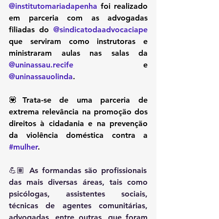
@institutomariadapenha
 foi realizado 
em parceria com as advogadas 
filiadas do 
@sindicatodaadvocaciape
que serviram como instrutoras e 
ministraram aulas nas salas da 
@uninassau.recife
 e 
@uninassauolinda
.
💟Trata-se de uma parceria de 
extrema relevância na promoção dos 
direitos à cidadania e na prevenção 
da violência doméstica contra a 
#mulher
.
💪🏽 As formandas são profissionais 
das mais diversas áreas, tais como 
psicólogas, assistentes sociais, 
técnicas de agentes comunitárias, 
advogadas, entre outras, que foram 